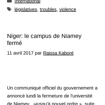
International
Étiquettes
législatives
,
troubles
,
violence
Niger: le campus de Niamey
fermé
11 avril 2017
par
Raissa Kaboré
Un communiqué officiel du gouvernement a
annoncé lundi la fermeture de l’université
de Niamey, »jusqu’à nouvel ordre », suite