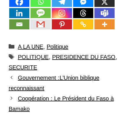
Catégories
A LA UNE
,
Politique
Étiquettes
POLITIQUE
,
PRESIDENCE DU FASO
,
SECURITE
Gouvernement :L’Union biblique
reconnaissant
Coopération : Le Président du Faso à
Bamako