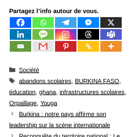
Partagez l’info autour de vous.
Catégories
Société
Étiquettes
abandons scolaires
,
BURKINA FASO
,
éducation
,
ghana
,
infrastructures scolaires
,
Orpaillage
,
Youga
Burkina : notre pays affirme son
leadership sur la scène internationale
Reconquête du territoire national : Le