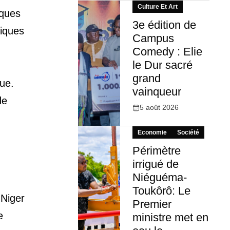
Culture Et Art
iques
3e édition de
tiques
Campus
Comedy : Elie
le Dur sacré
grand
ue.
vainqueur
de
5 août 2026
Economie
Société
Périmètre
irrigué de
Niéguéma-
Toukôrô: Le
 Niger
Premier
e
ministre met en