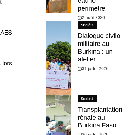
eau le
t
périmètre
2 août 2026
Société
l’AES
Dialogue civilo-
militaire au
Burkina : un
atelier
 lors
31 juillet 2026
Société
Transplantation
rénale au
Burkina Faso
30 juillet 2026