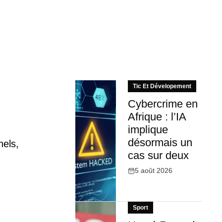
Tic Et Dévelopement
Cybercrime en
Afrique : l’IA
implique
désormais un
nels,
cas sur deux
5 août 2026
Sport