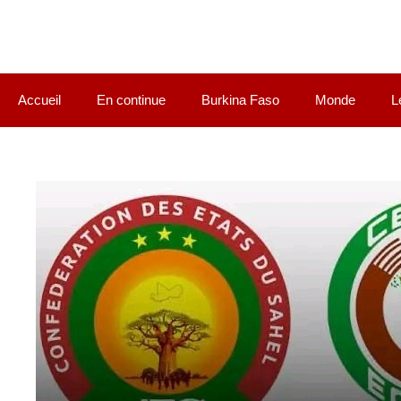
Accueil
En continue
Burkina Faso
Monde
L