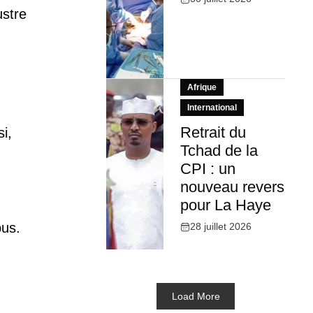
ustre
Afrique
International
Retrait du
i,
Tchad de la
CPI : un
nouveau revers
pour La Haye
pus.
28 juillet 2026
Load More