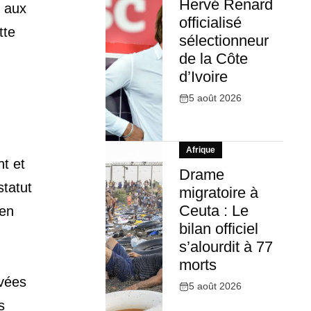
Hervé Renard
e aux
officialisé
tte
sélectionneur
de la Côte
d’Ivoire
5 août 2026
Afrique
t et
Drame
statut
migratoire à
Ceuta : Le
 en
bilan officiel
s’alourdit à 77
morts
rvées
5 août 2026
s