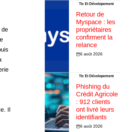
Tic Et Dévelopement
Retour de
Myspace : les
propriétaires
 de
confirment la
le
relance
uis
6 août 2026
a
erie
Tic Et Dévelopement
Phishing du
Crédit Agricole
: 912 clients
ont livré leurs
e. Il
identifiants
6 août 2026