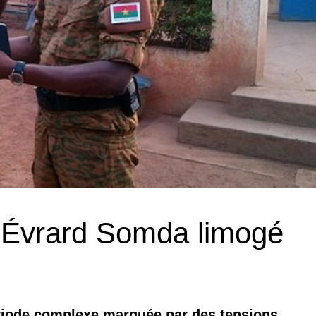
l Évrard Somda limogé
ériode complexe marquée par des tensions