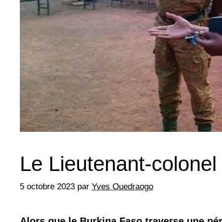
Le Lieutenant-colone
5 octobre 2023
par
Yves Ouedraogo
Alors que le Burkina Faso traverse une p