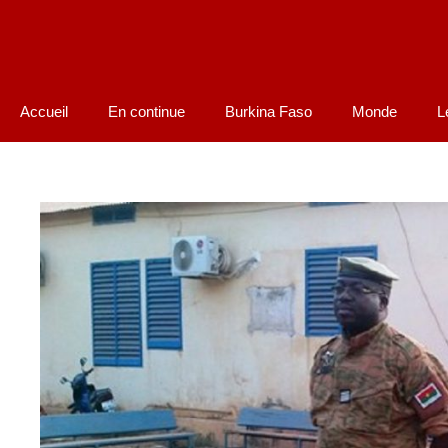
Accueil
En continue
Burkina Faso
Monde
L