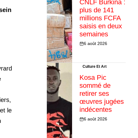
CNLF Burkina :
plus de 141
sein
millions FCFA
saisis en deux
semaines
6 août 2026
Culture Et Art
rard
Kosa Pic
e
sommé de
retirer ses
iers,
œuvres jugées
indécentes
et le
6 août 2026
n