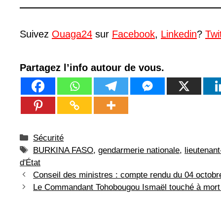
Suivez
Ouaga24
sur
Facebook
,
Linkedin
?
Twi
Partagez l’info autour de vous.
Catégories
Sécurité
Étiquettes
BURKINA FASO
,
gendarmerie nationale
,
lieutenan
d'État
Conseil des ministres : compte rendu du 04 octobr
Le Commandant Tohobougou Ismaël touché à mort lo