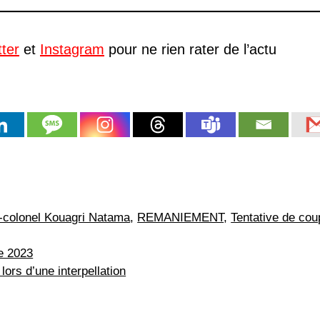
tter
et
Instagram
pour ne rien rater de l’actu
t-colonel Kouagri Natama
,
REMANIEMENT
,
Tentative de cou
e 2023
rs d’une interpellation