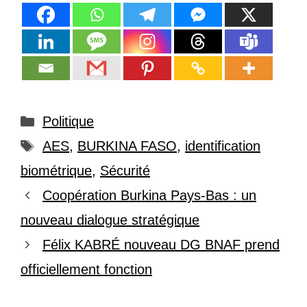
Catégories
Politique
Étiquettes
AES
,
BURKINA FASO
,
identification
biométrique
,
Sécurité
Coopération Burkina Pays-Bas : un
nouveau dialogue stratégique
Félix KABRÉ nouveau DG BNAF prend
officiellement fonction