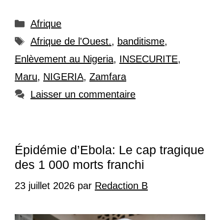
Catégories
Afrique
Étiquettes
Afrique de l'Ouest.
,
banditisme
,
Enlèvement au Nigeria
,
INSECURITE
,
Maru
,
NIGERIA
,
Zamfara
Laisser un commentaire
Épidémie d’Ebola: Le cap tragique
des 1 000 morts franchi
23 juillet 2026
par
Redaction B