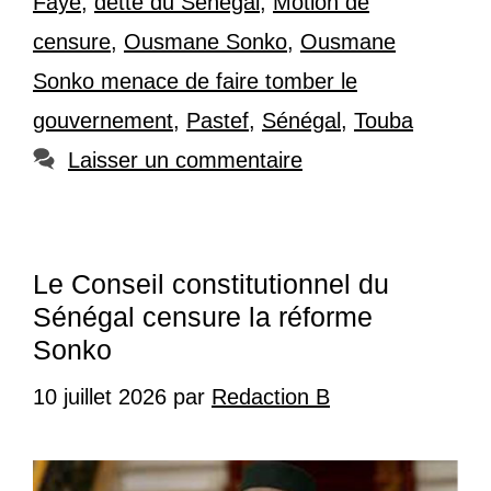
Faye
,
dette du Sénégal
,
Motion de
censure
,
Ousmane Sonko
,
Ousmane
Sonko menace de faire tomber le
gouvernement
,
Pastef
,
Sénégal
,
Touba
Laisser un commentaire
Le Conseil constitutionnel du
Sénégal censure la réforme
Sonko
10 juillet 2026
par
Redaction B