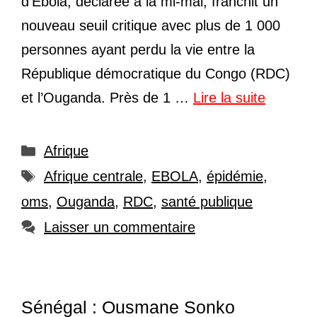
d’Ebola, déclarée à la mi-mai, franchit un
nouveau seuil critique avec plus de 1 000
personnes ayant perdu la vie entre la
République démocratique du Congo (RDC)
et l’Ouganda. Près de 1 …
Lire la suite
Catégories
Afrique
Étiquettes
Afrique centrale
,
EBOLA
,
épidémie
,
oms
,
Ouganda
,
RDC
,
santé publique
Laisser un commentaire
Sénégal : Ousmane Sonko