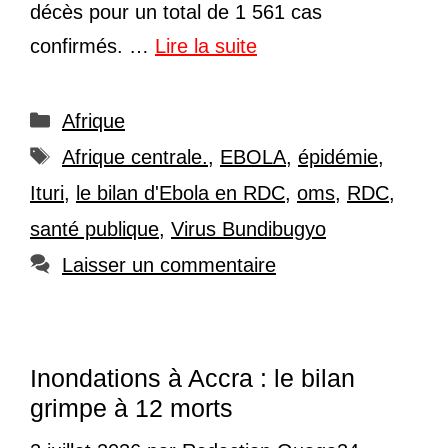
décès pour un total de 1 561 cas
confirmés. …
Lire la suite
Catégories
Afrique
Étiquettes
Afrique centrale.
,
EBOLA
,
épidémie
,
Ituri
,
le bilan d'Ebola en RDC
,
oms
,
RDC
,
santé publique
,
Virus Bundibugyo
Laisser un commentaire
Inondations à Accra : le bilan
grimpe à 12 morts