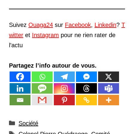
Suivez
Ouaga24
sur
Facebook
,
Linkedin
?
T
witter
et
Instagram
pour ne rien rater de
l’actu
Partagez l’info autour de vous.
Catégories
Société
Étiquettes
Colonel Pierre Ouédraogo
,
Comité