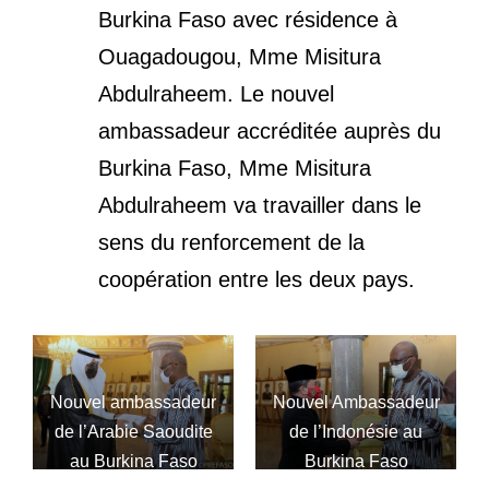
Burkina Faso avec résidence à
Ouagadougou, Mme Misitura
Abdulraheem. Le nouvel
ambassadeur accréditée auprès du
Burkina Faso, Mme Misitura
Abdulraheem va travailler dans le
sens du renforcement de la
coopération entre les deux pays.
Nouvel ambassadeur
Nouvel Ambassadeur
de l’Arabie Saoudite
de l’Indonésie au
au Burkina Faso
Burkina Faso