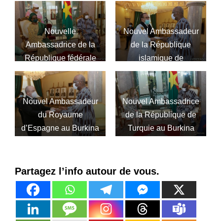
Nouvelle
Nouvel Ambassadeur
Ambassadrice de la
de la République
République fédérale
islamique de
du Nigéria au Burkina
Mauritanie au Burkina
Nouvel Ambassadeur
Nouvel Ambassadrice
du Royaume
de la République de
d’Espagne au Burkina
Turquie au Burkina
Partagez l’info autour de vous.