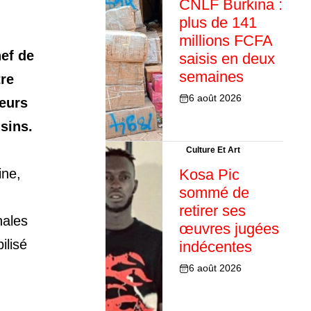
CNLF Burkina :
plus de 141
millions FCFA
hef de
saisis en deux
semaines
tre
6 août 2026
ieurs
sins.
Culture Et Art
ine,
Kosa Pic
sommé de
retirer ses
nales
œuvres jugées
ilisé
indécentes
6 août 2026