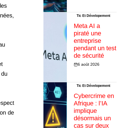
les
nnées,
Tic Et Dévelopement
Meta AI a
piraté une
entreprise
au
pendant un test
de sécurité
et
6 août 2026
é du
Tic Et Dévelopement
Cybercrime en
espect
Afrique : l’IA
implique
ion de
désormais un
cas sur deux