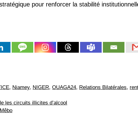
atégique pour renforcer la stabilité institutionnell
TICE
,
Niamey
,
NIGER
,
OUAGA24
,
Relations Bilatérales
,
ren
les circuits illicites d’alcool
 Mêbo