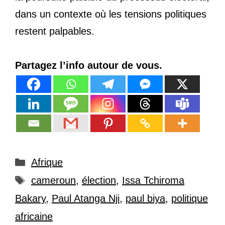
dans un contexte où les tensions politiques
restent palpables.
Partagez l’info autour de vous.
Catégories
Afrique
Étiquettes
cameroun
,
élection
,
Issa Tchiroma
Bakary
,
Paul Atanga Nji
,
paul biya
,
politique
africaine