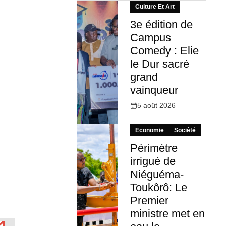
Culture Et Art
3e édition de
Campus
Comedy : Elie
le Dur sacré
grand
vainqueur
5 août 2026
Economie
Société
Périmètre
irrigué de
Niéguéma-
Toukôrô: Le
Premier
ministre met en