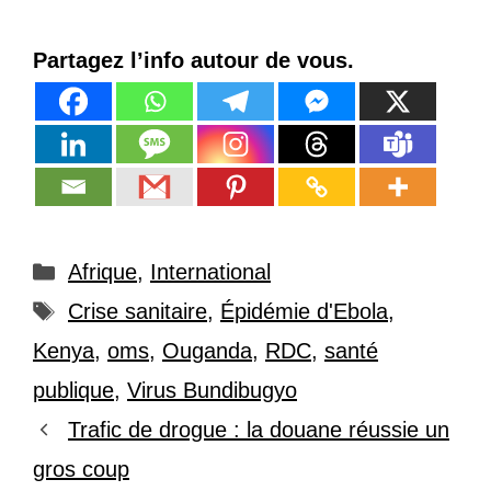
Partagez l’info autour de vous.
Catégories
Afrique
,
International
Étiquettes
Crise sanitaire
,
Épidémie d'Ebola
,
Kenya
,
oms
,
Ouganda
,
RDC
,
santé
publique
,
Virus Bundibugyo
Trafic de drogue : la douane réussie un
gros coup