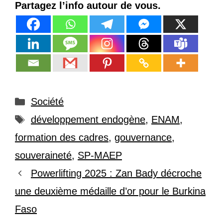
Partagez l’info autour de vous.
Catégories
Société
Étiquettes
développement endogène
,
ENAM
,
formation des cadres
,
gouvernance
,
souveraineté
,
SP-MAEP
Powerlifting 2025 : Zan Bady décroche
une deuxième médaille d’or pour le Burkina
Faso