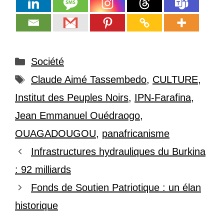
Catégories
Société
Étiquettes
Claude Aimé Tassembedo
,
CULTURE
,
Institut des Peuples Noirs
,
IPN-Farafina
,
Jean Emmanuel Ouédraogo
,
OUAGADOUGOU
,
panafricanisme
Infrastructures hydrauliques du Burkina
: 92 milliards
Fonds de Soutien Patriotique : un élan
historique