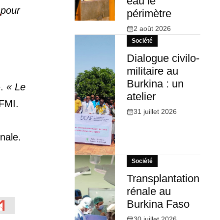
eau le
o
pour
périmètre
2 août 2026
Société
Dialogue civilo-
militaire au
Burkina : un
e.
« Le
atelier
 FMI.
31 juillet 2026
nale.
Société
Transplantation
rénale au
Burkina Faso
30 juillet 2026