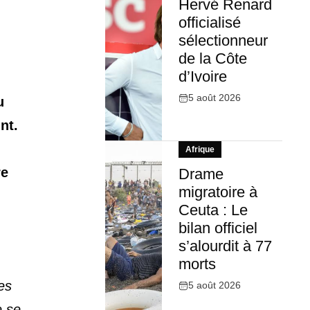
Hervé Renard
officialisé
sélectionneur
de la Côte
d’Ivoire
5 août 2026
u
nt.
Afrique
re
Drame
migratoire à
Ceuta : Le
bilan officiel
s’alourdit à 77
morts
es
5 août 2026
e se