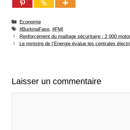
Catégories
Economie
Étiquettes
#BurkinaFaso
,
#FMI
Renforcement du maillage sécuritaire : 2 000 motos
Le ministre de l’Énergie évalue les centrales élect
Laisser un commentaire
Commentaire