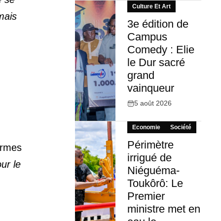
Culture Et Art
mais
3e édition de
Campus
Comedy : Elie
le Dur sacré
grand
vainqueur
5 août 2026
Economie
Société
Périmètre
ormes
irrigué de
ur le
Niéguéma-
Toukôrô: Le
Premier
ministre met en