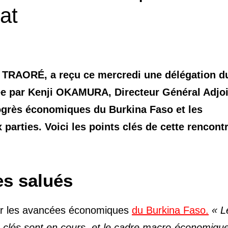
at
m TRAORÉ, a reçu ce mercredi une délégation d
gée par Kenji OKAMURA, Directeur Général Adjoi
ogrès économiques du Burkina Faso et les
parties. Voici les points clés de cette rencont
s salués
r les avancées économiques
du Burkina Faso.
« L
es clés sont en cours, et le cadre macro-économiqu