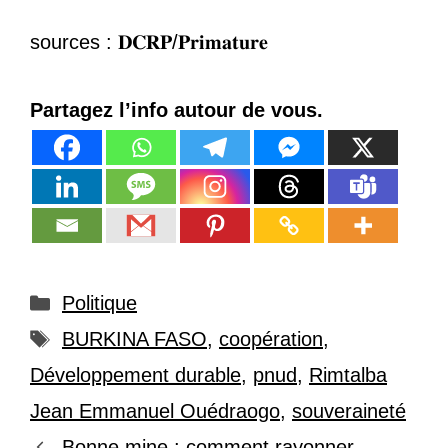
sources : ‎𝐃𝐂𝐑𝐏/𝐏𝐫𝐢𝐦𝐚𝐭𝐮𝐫𝐞
Partagez l’info autour de vous.
Catégories
Politique
Étiquettes
BURKINA FASO
,
coopération
,
Développement durable
,
pnud
,
Rimtalba
Jean Emmanuel Ouédraogo
,
souveraineté
Bonne mine : comment rayonner