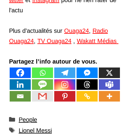
l’actu
Plus d’actualités sur
Ouaga24
,
Radio
Ouaga24
,
TV Ouaga24
,
Wakatt Médias
Partagez l’info autour de vous.
Catégories
People
Étiquettes
Lionel Messi