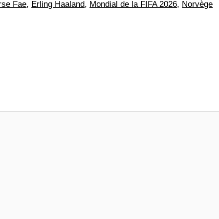
se Fae
,
Erling Haaland
,
Mondial de la FIFA 2026
,
Norvège