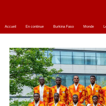
Accueil
En continue
Burkina Faso
Monde
L