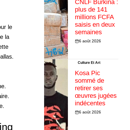
CNLF Burkina :
plus de 141
millions FCFA
saisis en deux
ur le
semaines
e la
6 août 2026
ette
allas.
Culture Et Art
Kosa Pic
sommé de
he.
retirer ses
œuvres jugées
ire.
indécentes
e.
6 août 2026
ing