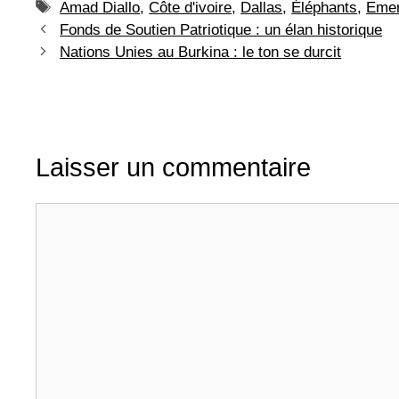
Étiquettes
Amad Diallo
,
Côte d'ivoire
,
Dallas
,
Éléphants
,
Emer
Fonds de Soutien Patriotique : un élan historique
Nations Unies au Burkina : le ton se durcit
Laisser un commentaire
Commentaire