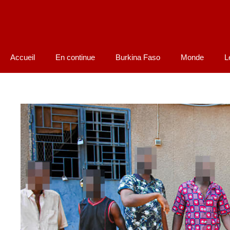
Accueil
En continue
Burkina Faso
Monde
L