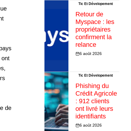
Tic Et Dévelopement
que
Retour de
nt
Myspace : les
propriétaires
confirment la
relance
 pays
6 août 2026
 ont
es,
Tic Et Dévelopement
rs
Phishing du
Crédit Agricole
: 912 clients
te de
ont livré leurs
identifiants
6 août 2026