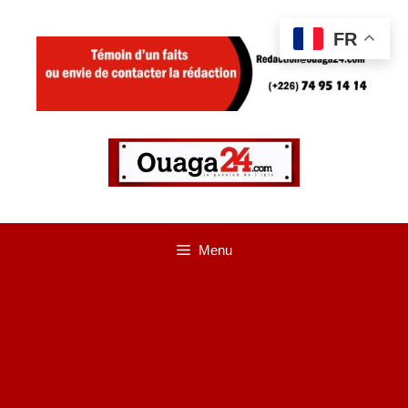
Aller
FR
au
contenu
Menu