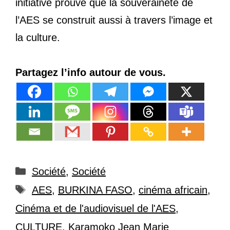
initiative prouve que la souveraineté de
l’AES se construit aussi à travers l’image et
la culture.
Partagez l’info autour de vous.
Catégories
Société
,
Société
Étiquettes
AES
,
BURKINA FASO
,
cinéma africain
,
Cinéma et de l'audiovisuel de l'AES
,
CULTURE
,
Karamoko Jean Marie