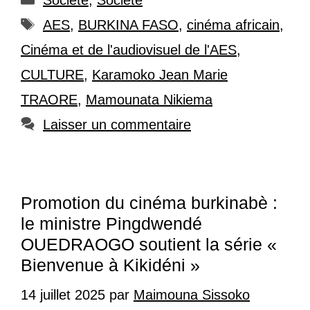
Étiquettes
AES
,
BURKINA FASO
,
cinéma africain
,
Cinéma et de l'audiovisuel de l'AES
,
CULTURE
,
Karamoko Jean Marie
TRAORE
,
Mamounata Nikiema
Laisser un commentaire
Promotion du cinéma burkinabè :
le ministre Pingdwendé
OUEDRAOGO soutient la série «
Bienvenue à Kikidéni »
14 juillet 2025
par
Maimouna Sissoko