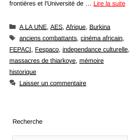
frontières et l’Université de …
Lire la suite
Catégories
A LA UNE
,
AES
,
Afrique
,
Burkina
Étiquettes
anciens combattants
,
cinéma africain
,
FEPACI
,
Fespaco
,
independance culturelle
,
massacres de thiarkoye
,
mémoire
historique
Laisser un commentaire
Recherche
Rechercher :