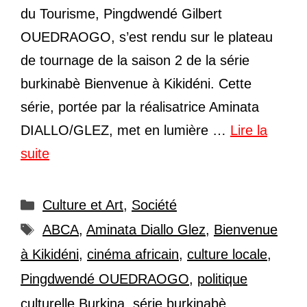
du Tourisme, Pingdwendé Gilbert
OUEDRAOGO, s’est rendu sur le plateau
de tournage de la saison 2 de la série
burkinabè Bienvenue à Kikidéni. Cette
série, portée par la réalisatrice Aminata
DIALLO/GLEZ, met en lumière …
Lire la
suite
Catégories
Culture et Art
,
Société
Étiquettes
ABCA
,
Aminata Diallo Glez
,
Bienvenue
à Kikidéni
,
cinéma africain
,
culture locale
,
Pingdwendé OUEDRAOGO
,
politique
culturelle Burkina
,
série burkinabè