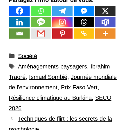
Catégories
Société
Étiquettes
Aménagements paysagers
,
Ibrahim
Traoré
,
Ismaël Sombié
,
Journée mondiale
de l'environnement
,
Prix Faso Vert
,
Résilience climatique au Burkina
,
SECO
2026
Techniques de flirt : les secrets de la
psychologie