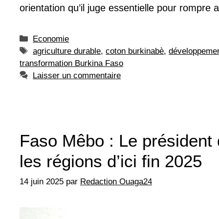
orientation qu’il juge essentielle pour rompr
Catégories
Economie
Étiquettes
agriculture durable
,
coton burkinabè
,
développemen
transformation Burkina Faso
Laisser un commentaire
Faso Mêbo : Le président 
les régions d’ici fin 2025
14 juin 2025
par
Redaction Ouaga24