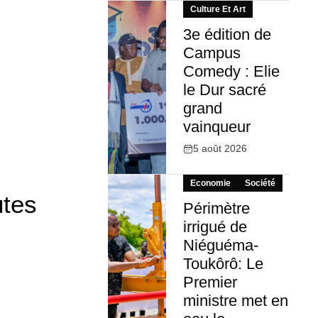
Culture Et Art
3e édition de
Campus
Comedy : Elie
le Dur sacré
grand
vainqueur
5 août 2026
Economie
Société
utes
Périmètre
irrigué de
Niéguéma-
Toukôrô: Le
Premier
ministre met en