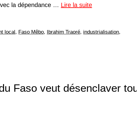
e avec la dépendance …
Lire la suite
t local
,
Faso Mêbo
,
Ibrahim Traoré
,
industrialisation
,
du Faso veut désenclaver to