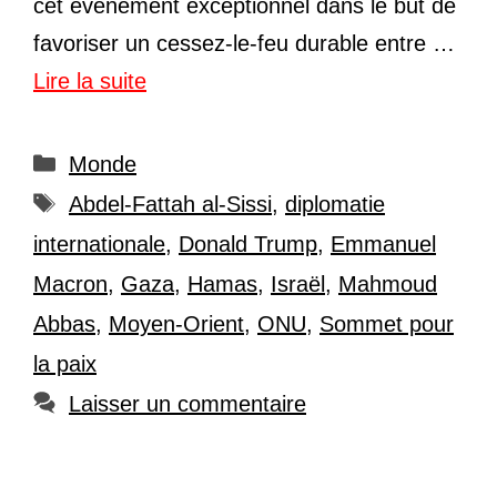
cet événement exceptionnel dans le but de
favoriser un cessez-le-feu durable entre …
Lire la suite
Catégories
Monde
Étiquettes
Abdel-Fattah al-Sissi
,
diplomatie
internationale
,
Donald Trump
,
Emmanuel
Macron
,
Gaza
,
Hamas
,
Israël
,
Mahmoud
Abbas
,
Moyen-Orient
,
ONU
,
Sommet pour
la paix
Laisser un commentaire