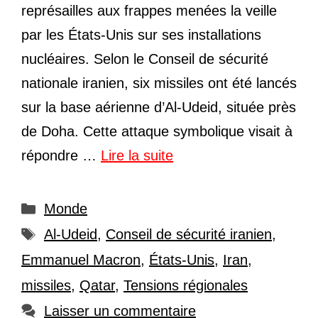
représailles aux frappes menées la veille
par les États-Unis sur ses installations
nucléaires. Selon le Conseil de sécurité
nationale iranien, six missiles ont été lancés
sur la base aérienne d’Al-Udeid, située près
de Doha. Cette attaque symbolique visait à
répondre …
Lire la suite
Catégories
Monde
Étiquettes
Al-Udeid
,
Conseil de sécurité iranien
,
Emmanuel Macron
,
États-Unis
,
Iran
,
missiles
,
Qatar
,
Tensions régionales
Laisser un commentaire