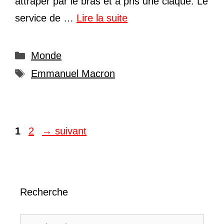
attraper par le bras et a pris une claque. Le
service de …
Lire la suite
Catégories
Monde
Étiquettes
Emmanuel Macron
Page
Page
1
2
→
suivant
Recherche
Rechercher :