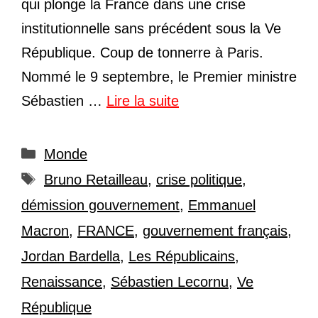
qui plonge la France dans une crise
institutionnelle sans précédent sous la Ve
République. Coup de tonnerre à Paris.
Nommé le 9 septembre, le Premier ministre
Sébastien …
Lire la suite
Catégories
Monde
Étiquettes
Bruno Retailleau
,
crise politique
,
démission gouvernement
,
Emmanuel
Macron
,
FRANCE
,
gouvernement français
,
Jordan Bardella
,
Les Républicains
,
Renaissance
,
Sébastien Lecornu
,
Ve
République