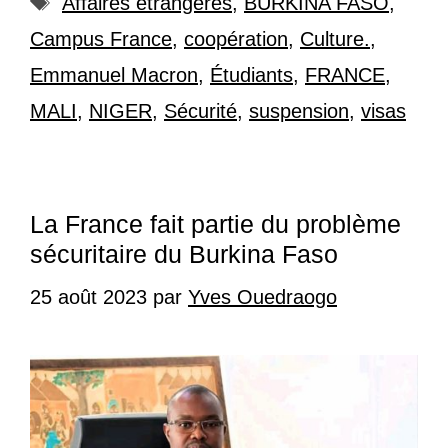
Affaires étrangères
,
BURKINA FASO
,
Campus France
,
coopération
,
Culture.
,
Emmanuel Macron
,
Étudiants
,
FRANCE
,
MALI
,
NIGER
,
Sécurité
,
suspension
,
visas
La France fait partie du problème
sécuritaire du Burkina Faso
25 août 2023
par
Yves Ouedraogo