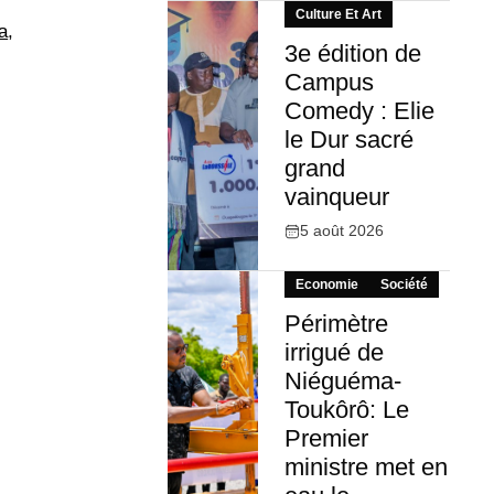
Culture Et Art
a
,
3e édition de
Campus
Comedy : Elie
le Dur sacré
grand
vainqueur
5 août 2026
Economie
Société
Périmètre
irrigué de
Niéguéma-
Toukôrô: Le
Premier
ministre met en