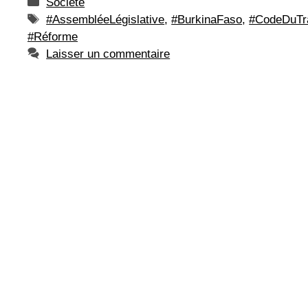
Catégories
Société
Étiquettes
#AssembléeLégislative
,
#BurkinaFaso
,
#CodeDuTra
#Réforme
Laisser un commentaire