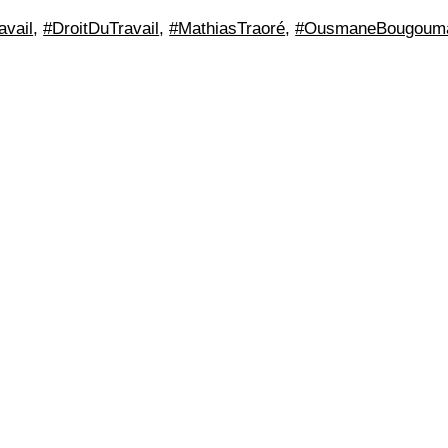
vail
,
#DroitDuTravail
,
#MathiasTraoré
,
#OusmaneBougoum