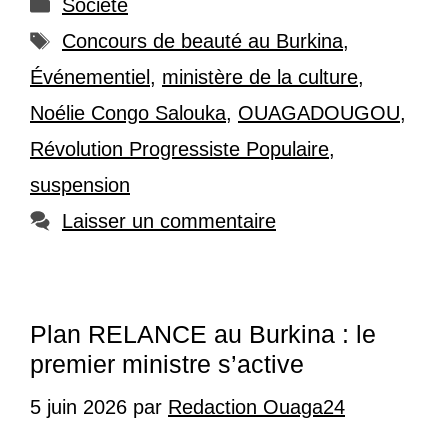
Catégories
Société
Étiquettes
Concours de beauté au Burkina
,
Événementiel
,
ministère de la culture
,
Noélie Congo Salouka
,
OUAGADOUGOU
,
Révolution Progressiste Populaire
,
suspension
Laisser un commentaire
Plan RELANCE au Burkina : le
premier ministre s’active
5 juin 2026
par
Redaction Ouaga24