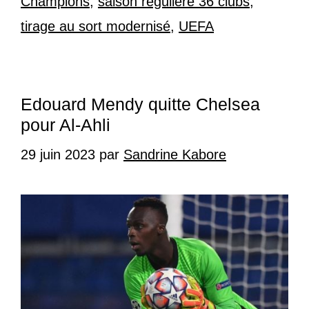
Champions
,
saison régulière 36 clubs
,
tirage au sort modernisé
,
UEFA
Edouard Mendy quitte Chelsea
pour Al-Ahli
29 juin 2023
par
Sandrine Kabore