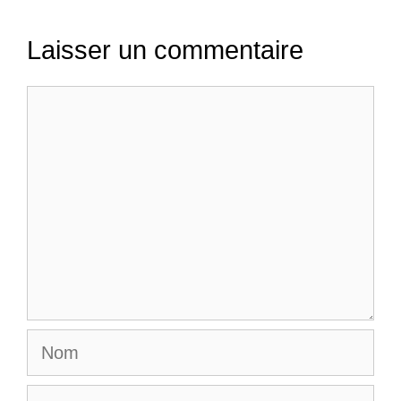
Laisser un commentaire
Commentaire
Nom
E-