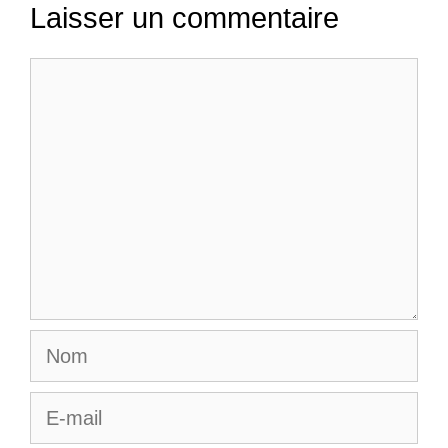
Laisser un commentaire
Commentaire
Nom
E-
mail