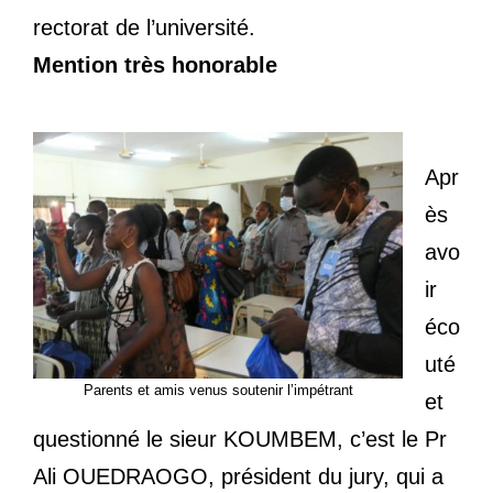
rectorat de l’université.
Mention très honorable
Apr
ès
avo
ir
éco
uté
Parents et amis venus soutenir l’impétrant
et
questionné le sieur KOUMBEM, c’est le Pr
Ali OUEDRAOGO, président du jury, qui a