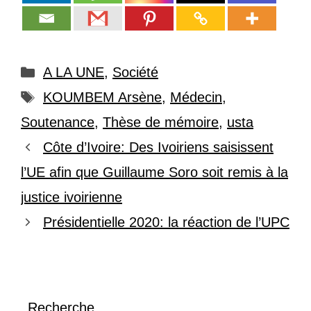
Catégories
A LA UNE
,
Société
Étiquettes
KOUMBEM Arsène
,
Médecin
,
Soutenance
,
Thèse de mémoire
,
usta
Côte d’Ivoire: Des Ivoiriens saisissent
l’UE afin que Guillaume Soro soit remis à la
justice ivoirienne
Présidentielle 2020: la réaction de l’UPC
Recherche