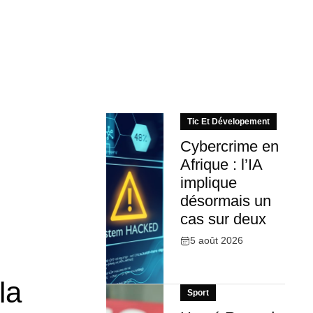
Tic Et Dévelopement
Cybercrime en
Afrique : l’IA
implique
désormais un
cas sur deux
5 août 2026
la
Sport