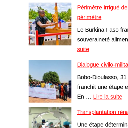
Périmètre irrigué d
périmètre
Le Burkina Faso fra
souveraineté alime
suite
Dialogue civilo-milit
Bobo-Dioulasso, 31 j
franchit une étape e
En …
Lire la suite
Transplantation rén
Une étape déterminan