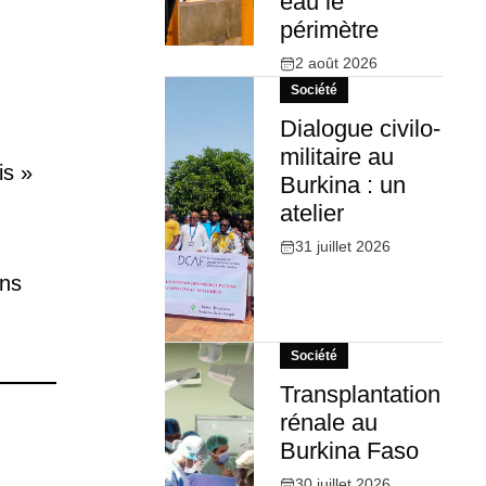
eau le
périmètre
2 août 2026
Société
Dialogue civilo-
militaire au
is »
Burkina : un
atelier
31 juillet 2026
ons
Société
Transplantation
rénale au
Burkina Faso
30 juillet 2026