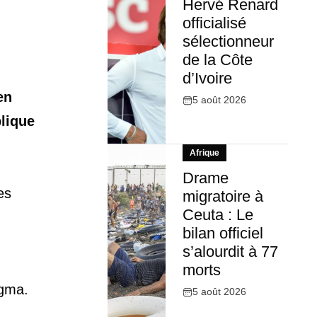
Hervé Renard
officialisé
sélectionneur
de la Côte
d’Ivoire
en
5 août 2026
blique
Afrique
Drame
es
migratoire à
Ceuta : Le
bilan officiel
s’alourdit à 77
morts
agma.
5 août 2026