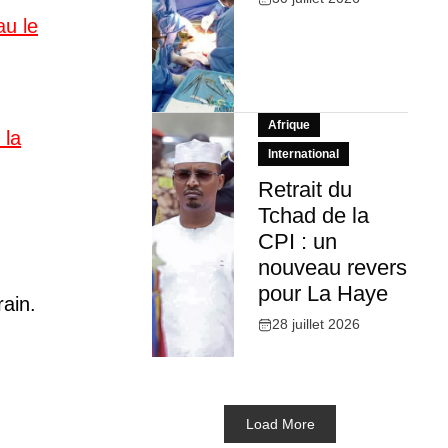
au le
Afrique
 la
International
Retrait du
Tchad de la
CPI : un
nouveau revers
pour La Haye
rain.
28 juillet 2026
Load More