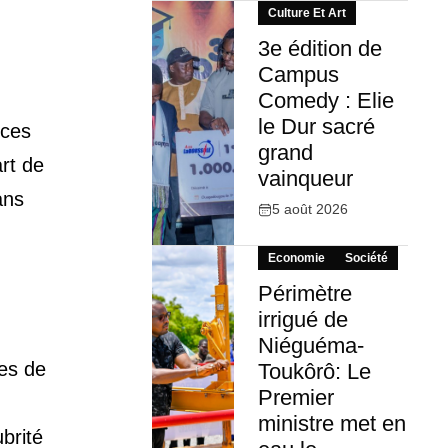
Culture Et Art
3e édition de
Campus
Comedy : Elie
le Dur sacré
 ces
grand
art de
vainqueur
ans
5 août 2026
Economie
Société
Périmètre
irrigué de
Niéguéma-
tes de
Toukôrô: Le
Premier
ministre met en
brité