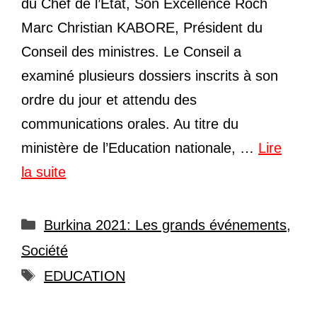
du Chef de l’Etat, Son Excellence Roch
Marc Christian KABORE, Président du
Conseil des ministres. Le Conseil a
examiné plusieurs dossiers inscrits à son
ordre du jour et attendu des
communications orales. Au titre du
ministère de l’Education nationale, …
Lire
la suite
Catégories
Burkina 2021: Les grands événements
,
Société
Étiquettes
EDUCATION