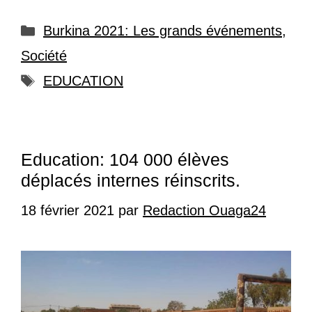
Catégories
Burkina 2021: Les grands événements
,
Société
Étiquettes
EDUCATION
Education: 104 000 élèves
déplacés internes réinscrits.
18 février 2021
par
Redaction Ouaga24