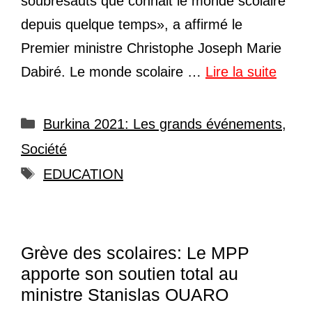
soubresauts que connait le monde scolaire
depuis quelque temps», a affirmé le
Premier ministre Christophe Joseph Marie
Dabiré. Le monde scolaire …
Lire la suite
Catégories
Burkina 2021: Les grands événements
,
Société
Étiquettes
EDUCATION
Grève des scolaires: Le MPP
apporte son soutien total au
ministre Stanislas OUARO