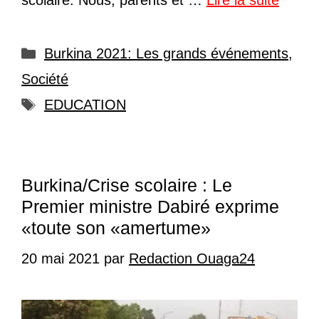
scolaire. Nous, parents et …
Lire la suite
Catégories
Burkina 2021: Les grands événements
,
Société
Étiquettes
EDUCATION
Burkina/Crise scolaire : Le
Premier ministre Dabiré exprime
«toute son «amertume»
20 mai 2021
par
Redaction Ouaga24