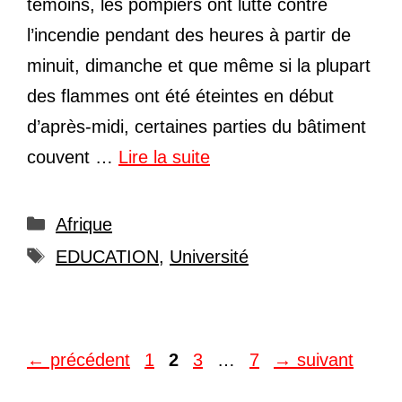
témoins, les pompiers ont lutté contre
l’incendie pendant des heures à partir de
minuit, dimanche et que même si la plupart
des flammes ont été éteintes en début
d’après-midi, certaines parties du bâtiment
couvent …
Lire la suite
Catégories
Afrique
Étiquettes
EDUCATION
,
Université
Page
Page
Page
Page
←
précédent
1
2
3
…
7
→
suivant