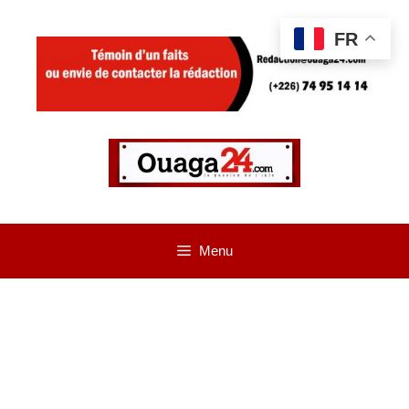
Aller
FR
au
contenu
Menu