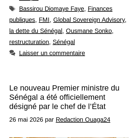
Étiquettes
Bassirou Diomaye Faye
,
Finances
publiques
,
FMI
,
Global Sovereign Advisory
,
la dette du Sénégal
,
Ousmane Sonko
,
restructuration
,
Sénégal
Laisser un commentaire
Le nouveau Premier ministre du
Sénégal a été officiellement
désigné par le chef de l’État
26 mai 2026
par
Redaction Ouaga24