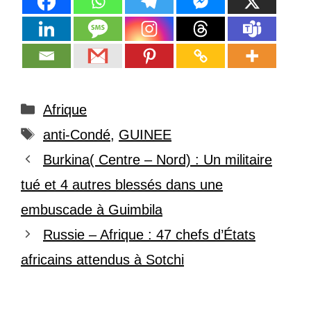
Catégories
Afrique
Étiquettes
anti-Condé
,
GUINEE
Burkina( Centre – Nord) : Un militaire
tué et 4 autres blessés dans une
embuscade à Guimbila
Russie – Afrique : 47 chefs d’États
africains attendus à Sotchi