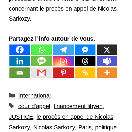
concernant le procès en appel de Nicolas
Sarkozy.
Partagez l’info autour de vous.
Catégories
International
Étiquettes
cour d'appel
,
financement libyen
,
JUSTICE
,
le procès en appel de Nicolas
Sarkozy
,
Nicolas Sarkozy
,
Paris
,
politique