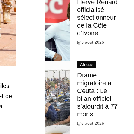
Hervé Renard
officialisé
sélectionneur
de la Côte
d’Ivoire
5 août 2026
Afrique
Drame
migratoire à
lles
Ceuta : Le
et de
bilan officiel
s’alourdit à 77
a
morts
5 août 2026