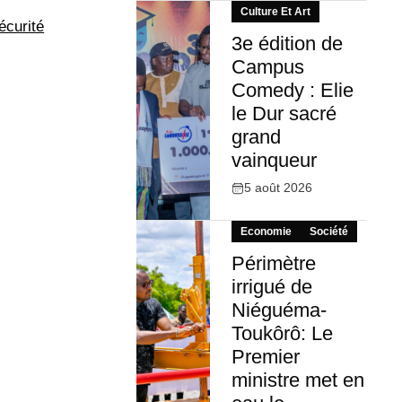
Culture Et Art
écurité
3e édition de
Campus
Comedy : Elie
le Dur sacré
grand
vainqueur
5 août 2026
Economie
Société
Périmètre
irrigué de
Niéguéma-
Toukôrô: Le
Premier
ministre met en