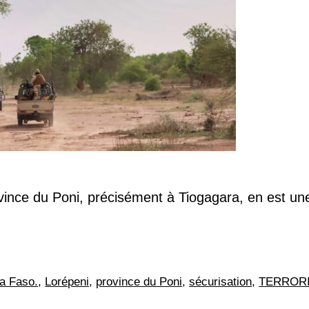
nce du Poni, précisément à Tiogagara, en est un
a Faso.
,
Lorépeni
,
province du Poni
,
sécurisation
,
TERROR