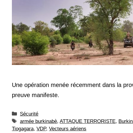
Une opération menée récemment dans la provi
preuve manifeste.
Catégories
Sécurité
Étiquettes
armée burkinabè
,
ATTAQUE TERRORISTE
,
Burkin
Tiogagara
,
VDP
,
Vecteurs aériens