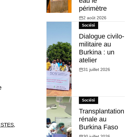
eau le
périmètre
2 août 2026
Société
Dialogue civilo-
militaire au
Burkina : un
atelier
31 juillet 2026
e
Société
Transplantation
rénale au
ISTES
,
Burkina Faso
30 juillet 2026