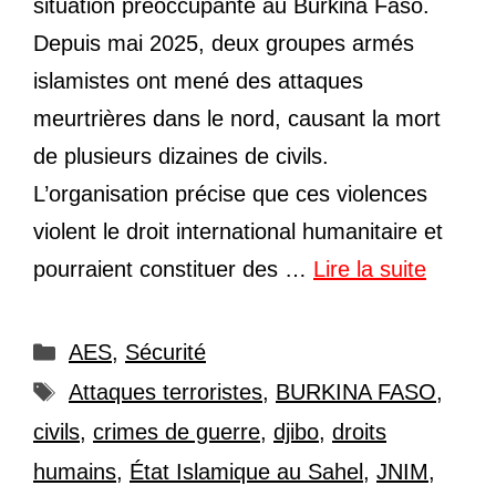
situation préoccupante au Burkina Faso.
Depuis mai 2025, deux groupes armés
islamistes ont mené des attaques
meurtrières dans le nord, causant la mort
de plusieurs dizaines de civils.
L’organisation précise que ces violences
violent le droit international humanitaire et
pourraient constituer des …
Lire la suite
Catégories
AES
,
Sécurité
Étiquettes
Attaques terroristes
,
BURKINA FASO
,
civils
,
crimes de guerre
,
djibo
,
droits
humains
,
État Islamique au Sahel
,
JNIM
,