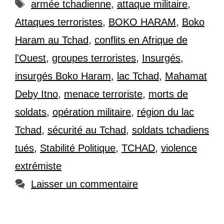
Étiquettes
armée tchadienne
,
attaque militaire
,
Attaques terroristes
,
BOKO HARAM
,
Boko
Haram au Tchad
,
conflits en Afrique de
l'Ouest
,
groupes terroristes
,
Insurgés
,
insurgés Boko Haram
,
lac Tchad
,
Mahamat
Deby Itno
,
menace terroriste
,
morts de
soldats
,
opération militaire
,
région du lac
Tchad
,
sécurité au Tchad
,
soldats tchadiens
tués
,
Stabilité Politique
,
TCHAD
,
violence
extrémiste
Laisser un commentaire