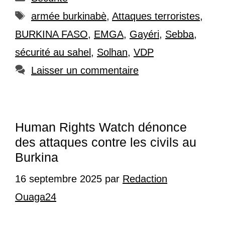
Étiquettes
armée burkinabè
,
Attaques terroristes
,
BURKINA FASO
,
EMGA
,
Gayéri
,
Sebba
,
sécurité au sahel
,
Solhan
,
VDP
Laisser un commentaire
Human Rights Watch dénonce
des attaques contre les civils au
Burkina
16 septembre 2025
par
Redaction
Ouaga24