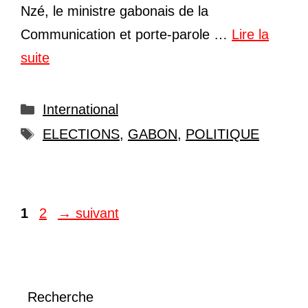
Nzé, le ministre gabonais de la
Communication et porte-parole …
Lire la
suite
Catégories
International
Étiquettes
ELECTIONS
,
GABON
,
POLITIQUE
Page
Page
1
2
→
suivant
Recherche