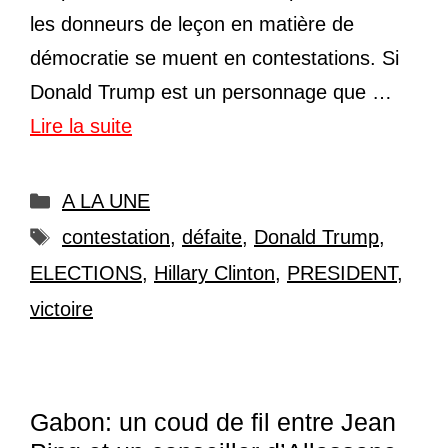
les donneurs de leçon en matière de
démocratie se muent en contestations. Si
Donald Trump est un personnage que …
Lire la suite
Catégories
A LA UNE
Étiquettes
contestation
,
défaite
,
Donald Trump
,
ELECTIONS
,
Hillary Clinton
,
PRESIDENT
,
victoire
Gabon: un coud de fil entre Jean