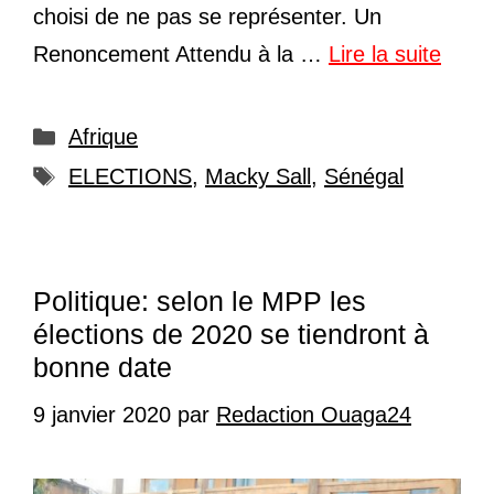
choisi de ne pas se représenter. Un
Renoncement Attendu à la …
Lire la suite
Catégories
Afrique
Étiquettes
ELECTIONS
,
Macky Sall
,
Sénégal
Politique: selon le MPP les
élections de 2020 se tiendront à
bonne date
9 janvier 2020
par
Redaction Ouaga24