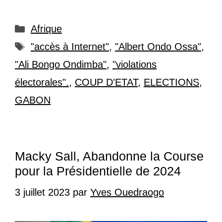
Catégories
Afrique
Étiquettes
"accès à Internet"
,
"Albert Ondo Ossa"
,
"Ali Bongo Ondimba"
,
"violations
électorales".
,
COUP D'ETAT
,
ELECTIONS
,
GABON
Macky Sall, Abandonne la Course
pour la Présidentielle de 2024
3 juillet 2023
par
Yves Ouedraogo