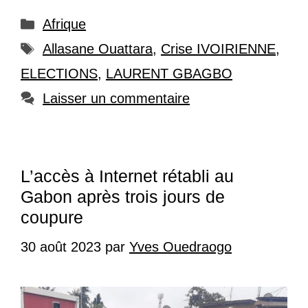
Catégories
Afrique
Étiquettes
Allasane Ouattara
,
Crise IVOIRIENNE
,
ELECTIONS
,
LAURENT GBAGBO
Laisser un commentaire
L’accès à Internet rétabli au
Gabon après trois jours de
coupure
30 août 2023
par
Yves Ouedraogo