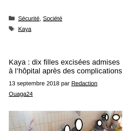
Catégories
Sécurité
,
Société
Étiquettes
Kaya
Kaya : dix filles excisées admises
à l’hôpital après des complications
13 septembre 2018
par
Redaction
Ouaga24