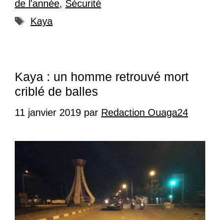
de l'année
,
Sécurité
Étiquettes
Kaya
Kaya : un homme retrouvé mort
criblé de balles
11 janvier 2019
par
Redaction Ouaga24