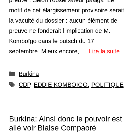
preuve . Selon l’observateur paalga Le
motif de cet élargissement provisoire serait
la vacuité du dossier : aucun élément de
preuve ne fonderait l’implication de M.
Komboïgo dans le putsch du 17
septembre. Mieux encore, …
Lire la suite
Catégories
Burkina
Étiquettes
CDP
,
EDDIE KOMBOIGO
,
POLITIQUE
Burkina: Ainsi donc le pouvoir est
allé voir Blaise Compaoré