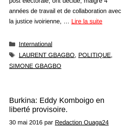
post électorale, ont décidé, malgré 4
années de travail et de collaboration avec
la justice ivoirienne, …
Lire la suite
Catégories
International
Étiquettes
LAURENT GBAGBO
,
POLITIQUE
,
SIMONE GBAGBO
Burkina: Eddy Komboigo en
liberté provisoire.
30 mai 2016
par
Redaction Ouaga24