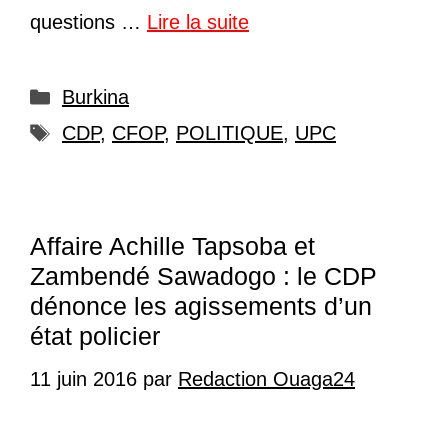
questions …
Lire la suite
Catégories
Burkina
Étiquettes
CDP
,
CFOP
,
POLITIQUE
,
UPC
Affaire Achille Tapsoba et
Zambendé Sawadogo : le CDP
dénonce les agissements d’un
état policier
11 juin 2016
par
Redaction Ouaga24